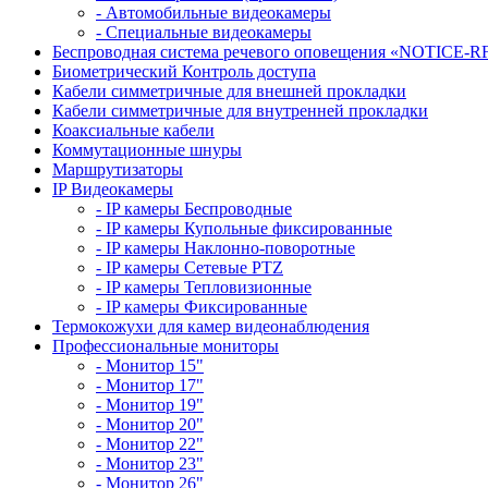
- Автомобильные видеокамеры
- Специальные видеокамеры
Беспроводная система речевого оповещения «NOTICE-R
Биометрический Контроль доступа
Кабели симметричные для внешней прокладки
Кабели симметричные для внутренней прокладки
Коаксиальные кабели
Коммутационные шнуры
Маршрутизаторы
IP Видеокамеры
- IP камеры Беспроводные
- IP камеры Купольные фиксированные
- IP камеры Наклонно-поворотные
- IP камеры Сетевые PTZ
- IP камеры Тепловизионные
- IP камеры Фиксированные
Термокожухи для камер видеонаблюдения
Профессиональные мониторы
- Монитор 15"
- Монитор 17"
- Монитор 19"
- Монитор 20"
- Монитор 22"
- Монитор 23"
- Монитор 26"