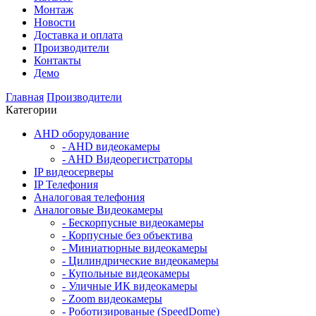
Монтаж
Новости
Доставка и оплата
Производители
Контакты
Демо
Главная
Производители
Категории
AHD оборудование
- AHD видеокамеры
- AHD Видеорегистраторы
IP видеосерверы
IP Телефония
Аналоговая телефония
Аналоговые Видеокамеры
- Бескорпусные видеокамеры
- Корпусные без объектива
- Миниатюрные видеокамеры
- Цилиндрические видеокамеры
- Купольные видеокамеры
- Уличные ИК видеокамеры
- Zoom видеокамеры
- Роботизированые (SpeedDome)