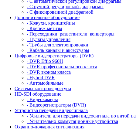
- С автоматической регулировкой диафрагмы
- С ручной регулировкой диафрагмы
- С фиксированной диафрагмой
Дополнительное оборудование
- Кожухи, кронштейны
- Крепеж-метизы
- Переходники, разветвители, конверторы
- Пульты управления
- Трубы для электропроводки
- Кабель-каналы и аксессуары
Цифровые видеорегистраторы (DVR)
- DVR Effio 960H
- DVR профессионального класса
- DVR эконом класса
- Hybrid DVR
- Автомобильные
Системы контроля доступа
HD-SDI оборудование
- Видеокамеры
- Видеорегистраторы (DVR)
Устройства передачи видеосигнала
- Усилители для передачи видеосигнала по витой па
- Усилительно-коммутационные устройства
Охранно-пожарная сигнализация