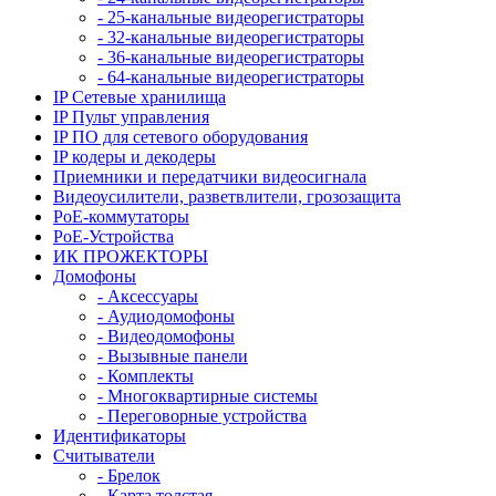
- 25-канальные видеорегистраторы
- 32-канальные видеорегистраторы
- 36-канальные видеорегистраторы
- 64-канальные видеорегистраторы
IP Сетевые хранилища
IP Пульт управления
IP ПО для сетевого оборудования
IP кодеры и декодеры
Приемники и передатчики видеосигнала
Видеоусилители, разветвлители, грозозащита
PoE-коммутаторы
PoE-Устройства
ИК ПРОЖЕКТОРЫ
Домофоны
- Аксессуары
- Аудиодомофоны
- Видеодомофоны
- Вызывные панели
- Комплекты
- Многоквартирные системы
- Переговорные устройства
Идентификаторы
Считыватели
- Брелок
- Карта толстая